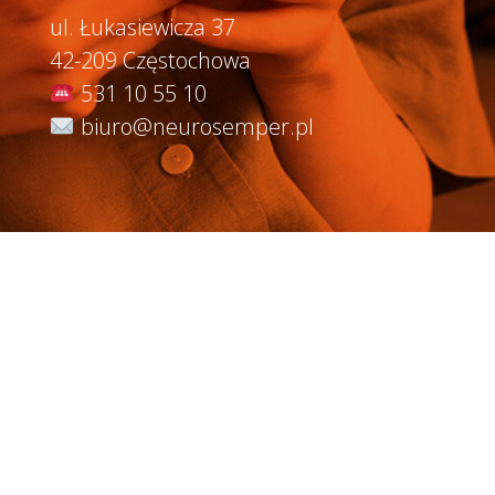
ul. Łukasiewicza 37
42-209 Częstochowa
531 10 55 10
biuro@neurosemper.pl